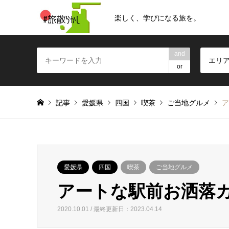
楽しく、学びになる旅を。
and
エリ
or
記事
愛媛県
四国
喫茶
ご当地グルメ
ア
愛媛県
四国
喫茶
ご当地グルメ
アートな駅前お洒落
2020.10.01 / 最終更新日：2023.04.14