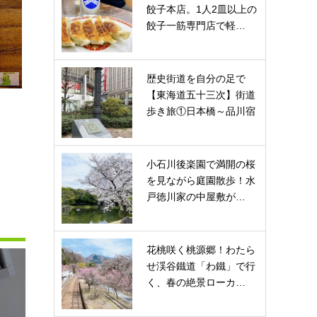
餃子本店。1人2皿以上の
餃子一筋専門店で軽…
歴史街道を自分の足で
【東海道五十三次】街道
歩き旅①日本橋～品川宿
小石川後楽園で満開の桜
を見ながら庭園散歩！水
戸徳川家の中屋敷が…
花桃咲く桃源郷！わたら
せ渓谷鐵道「わ鐵」で行
く、春の絶景ローカ…