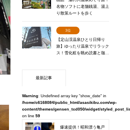
名物ソフトに老舗銭湯、湯上
り散策ルートを歩く
3位
【定山渓温泉ひとり日帰り
旅】ゆったり温泉でリラック
ス！雪化粧を眺め読書と珈…
最新記事
Warning
: Undefined array key "show_date" in
/home/c6168084/public_html/asasikibu.com/wp-
content/themes/gensen_tcd050/widget/styled_post_li
on line
59
爆速提供！昭和漂う亀戸