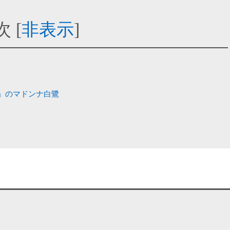
次
[
非表示
]
」のマドンナ白鷺