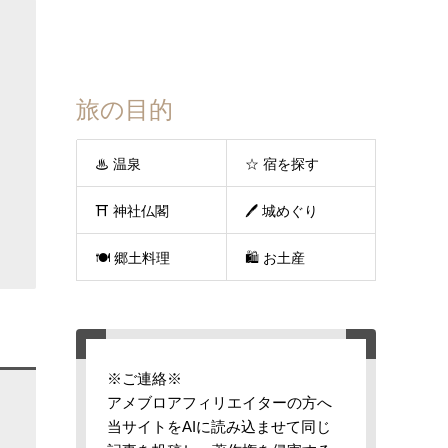
旅の目的
♨ 温泉
☆ 宿を探す
⛩ 神社仏閣
🖊 城めぐり
🍽 郷土料理
🛍 お土産
※ご連絡※
アメブロアフィリエイターの方へ
当サイトをAIに読み込ませて同じ