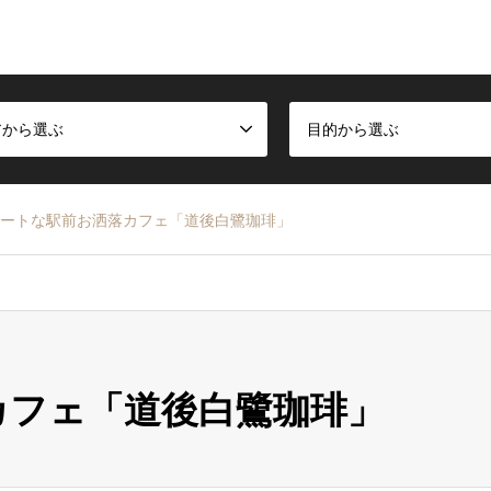
アから選ぶ
目的から選ぶ
ートな駅前お洒落カフェ「道後白鷺珈琲」
カフェ「道後白鷺珈琲」