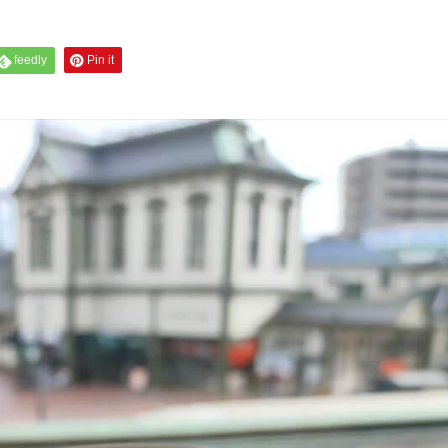
feedly
Pin it