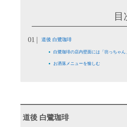
目
道後 白鷺珈琲
白鷺珈琲の店内壁面には「坊っちゃん
お洒落メニューを愉しむ
道後 白鷺珈琲