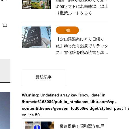
名物ソフトに老舗銭湯、湯上
り散策ルートを歩く
、山
3位
【定山渓温泉ひとり日帰り
旅】ゆったり温泉でリラック
ス！雪化粧を眺め読書と珈…
最新記事
Warning
: Undefined array key "show_date" in
/home/c6168084/public_html/asasikibu.com/wp-
content/themes/gensen_tcd050/widget/styled_post_li
on line
59
爆速提供！昭和漂う亀戸