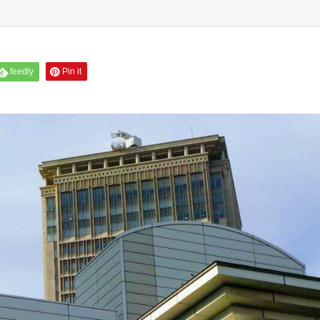
feedly
Pin it