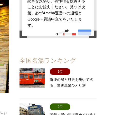
記事を投稿し、著作権を侵害する
ことはお控えください。見つけ次
第、必ずAmeba運営への通報と
Googleへ異議申立てをいたしま
す。
全国名湯ランキング
1位
道後の湯と歴史を歩いて巡
る、道後温泉ひとり旅
2位
たり
函館・湯の川温泉めぐり旅！