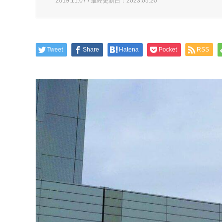
2019.11.07 / 最終更新日：2023.05.20
Tweet
Share
Hatena
Pocket
RSS