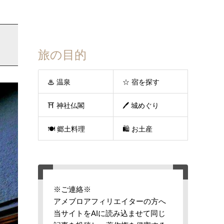
旅の目的
♨ 温泉
☆ 宿を探す
⛩ 神社仏閣
🖊 城めぐり
🍽 郷土料理
🛍 お土産
※ご連絡※
アメブロアフィリエイターの方へ
当サイトをAIに読み込ませて同じ