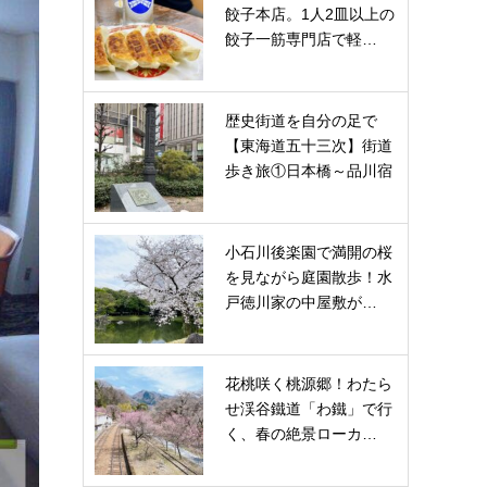
餃子本店。1人2皿以上の
餃子一筋専門店で軽…
歴史街道を自分の足で
【東海道五十三次】街道
歩き旅①日本橋～品川宿
小石川後楽園で満開の桜
を見ながら庭園散歩！水
戸徳川家の中屋敷が…
花桃咲く桃源郷！わたら
せ渓谷鐵道「わ鐵」で行
く、春の絶景ローカ…