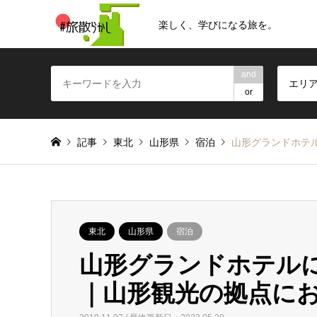
楽しく、学びになる旅を。
and
エリ
or
記事
東北
山形県
宿泊
山形グランドホテ
東北
山形県
宿泊
山形グランドホテル
｜山形観光の拠点に