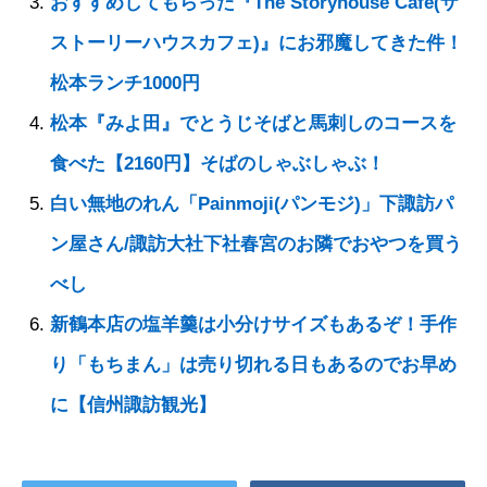
おすすめしてもらった『The Storyhouse Cafe(ザ
ストーリーハウスカフェ)』にお邪魔してきた件！
松本ランチ1000円
松本『みよ田』でとうじそばと馬刺しのコースを
食べた【2160円】そばのしゃぶしゃぶ！
白い無地のれん「Painmoji(パンモジ)」下諏訪パ
ン屋さん/諏訪大社下社春宮のお隣でおやつを買う
べし
新鶴本店の塩羊羹は小分けサイズもあるぞ！手作
り「もちまん」は売り切れる日もあるのでお早め
に【信州諏訪観光】