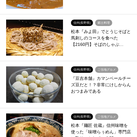
信州(長野県)
郷土料理
松本『みよ田』でとうじそばと
馬刺しのコースを食べた
【2160円】そばのしゃぶ…
信州(長野県)
ご当地グルメ
『豆吉本舗』カマンベールチー
ズ豆だと！？非常にけしからん
おつまみである
信州(長野県)
ご当地グルメ
松本『麺匠 佐蔵』信州味噌を
使った「味噌らぅめん」専門店