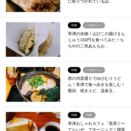
に取りつかれている話…
関東
ご当地グルメ
草津の名物！山びこの揚げまん
じゅう150円を食べてみた！ち
ちやの二色あんもお…
関東
ご当地グルメ
西の河原通りでゆけむりうど
ん！草津で食べ歩きを楽しむ！
饅頭、焼きエビ、温泉玉…
関東
喫茶
草津おしゃれカフェ「茶房ぐー
てらいぜ」でモーニング！喫茶