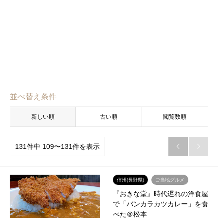
並べ替え条件
新しい順
古い順
閲覧数順
131件中 109〜131件を表示


信州(長野県)
ご当地グルメ
『おきな堂』時代遅れの洋食屋
で「バンカラカツカレー」を食
べた＠松本