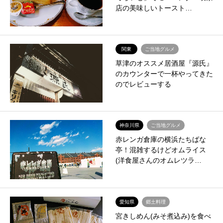
店の美味しいトースト…
関東
ご当地グルメ
草津のオススメ居酒屋『源氏』
のカウンターで一杯やってきた
のでレビューする
神奈川県
ご当地グルメ
赤レンガ倉庫の横浜たちばな
亭！混雑するけどオムライス
(洋食屋さんのオムレツラ…
愛知県
郷土料理
宮きしめん(みそ煮込み)を食べ