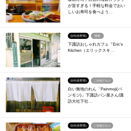
が旨すぎる！手軽な料金でおい
しいお寿司を食べよう…
信州(長野県)
喫茶
下諏訪おしゃれカフェ『Eric’s
Kitchen（エリックスキ…
信州(長野県)
ご当地グルメ
白い無地のれん「Painmoji(パ
ンモジ)」下諏訪パン屋さん/諏
訪大社下社…
信州(長野県)
ご当地グルメ