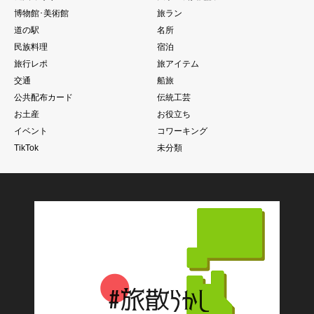
博物館･美術館
旅ラン
道の駅
名所
民族料理
宿泊
旅行レポ
旅アイテム
交通
船旅
公共配布カード
伝統工芸
お土産
お役立ち
イベント
コワーキング
TikTok
未分類