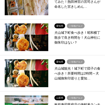
てみた！熱田神宮の宮司さんが
命名した宮きしめん…
愛知県
ご当地グルメ
犬山城下町食べ歩き！昭和横丁
散歩で良き時間を！犬山神社に
御朱印はない？
愛知県
ご当地グルメ
犬山城観光！城下町で団子の食
べ歩き！所要時間は2時間～犬
山城御朱印巡りと愛知…
山梨県
ご当地グルメ
板前寿司甲府店の海鮮丼ランチ