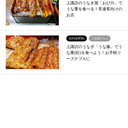
上諏訪のうなぎ屋「おび川」で
うな重を食べる！常連客向けの
お店
信州(長野県)
ご当地グルメ
上諏訪のうなぎ「うな藤」でう
な重(松)を食べよう！お手軽リ
ーズナブルに
信州(長野県)
郷土菓子
新鶴本店の塩羊羹は小分けサイ
ズもあるぞ！手作り「もちま
ん」は売り切れる日もあ…
信州(長野県)
ご当地グルメ