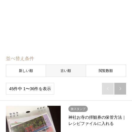
並べ替え条件
新しい順
古い順
閲覧数順
45件中 1〜36件を表示


旅スタンプ
神社お寺の拝観券の保管方法｜
レシピファイルに入れる