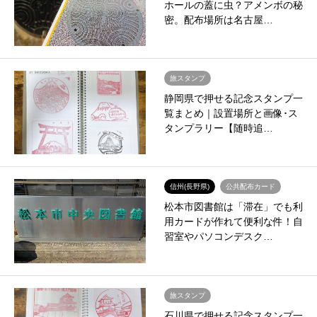
ホールの蓋に虫？アメンボの秘
密。配布場所は名古屋…
旅スタンプ
静岡県で押せる記念スタンプ一
覧まとめ｜設置場所と画像･ス
タンプラリー【随時追…
信州(長野県)
公共配布カード
松本市図書館は「滞在」でも利
用カードが作れて便利な件！自
習室やパソコンデスク…
旅スタンプ
石川県で押せる記念スタンプ一