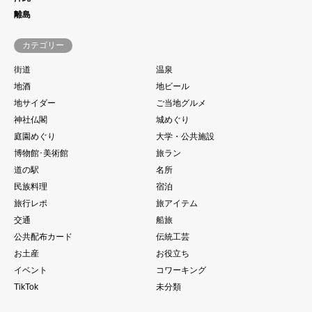
離島
カテゴリー
街道
温泉
地酒
地ビール
地サイダー
ご当地グルメ
神社仏閣
城めぐり
庭園めぐり
大学・公共施設
博物館･美術館
旅ラン
道の駅
名所
民族料理
宿泊
旅行レポ
旅アイテム
交通
船旅
公共配布カード
伝統工芸
お土産
お役立ち
イベント
コワーキング
TikTok
未分類