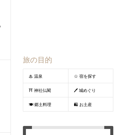
の
旅の目的
♨ 温泉
☆ 宿を探す
⛩ 神社仏閣
🖊 城めぐり
🍽 郷土料理
🛍 お土産