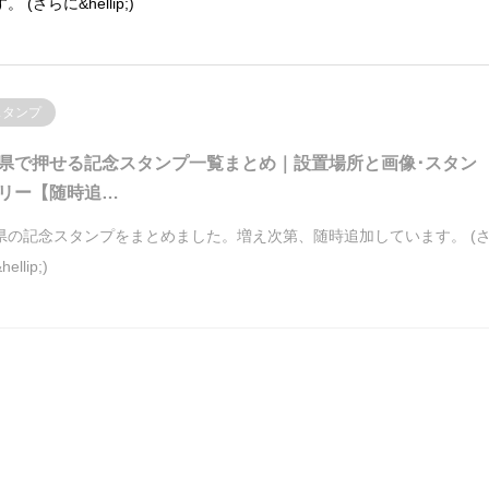
。 (さらに&hellip;)
スタンプ
県で押せる記念スタンプ一覧まとめ｜設置場所と画像･スタン
リー【随時追…
県の記念スタンプをまとめました。増え次第、随時追加しています。 (
ellip;)
梨県
甲信越
マンホールカード
公共配布カード
市マンホールカードをもらう/配付場所は甲府市観光案内所（
南口）