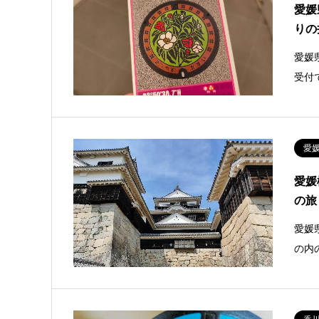
愛媛
りの
愛媛
受付
愛
愛媛
の旅
愛媛
の内