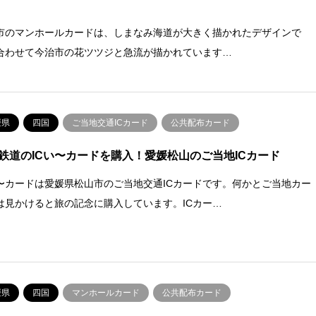
市のマンホールカードは、しまなみ海道が大きく描かれたデザインで
合わせて今治市の花ツツジと急流が描かれています…
媛県
四国
ご当地交通ICカード
公共配布カード
鉄道のICい〜カードを購入！愛媛松山のご当地ICカード
い〜カードは愛媛県松山市のご当地交通ICカードです。何かとご当地カー
は見かけると旅の記念に購入しています。ICカー…
媛県
四国
マンホールカード
公共配布カード