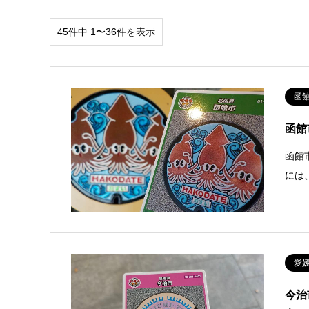
45件中 1〜36件を表示
函
函館
函館
には
愛
今治