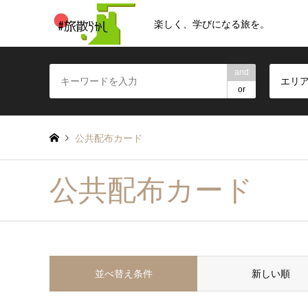
楽しく、学びになる旅を。
and
エリ
or
公共配布カード
公共配布カード
並べ替え条件
新しい順