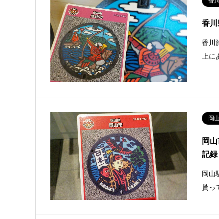
香
香川
香川
上に
岡
岡山
記録
岡山
貰っ