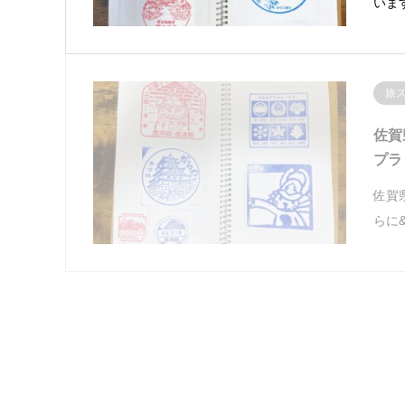
います
旅
佐賀
プラ
佐賀
らに&h
山
甲府
府駅