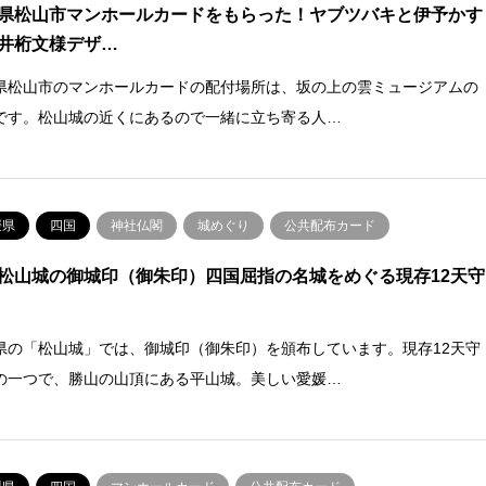
県松山市マンホールカードをもらった！ヤブツバキと伊予かす
井桁文様デザ…
県松山市のマンホールカードの配付場所は、坂の上の雲ミュージアムの
です。松山城の近くにあるので一緒に立ち寄る人…
媛県
四国
神社仏閣
城めぐり
公共配布カード
松山城の御城印（御朱印）四国屈指の名城をめぐる現存12天守
県の「松山城」では、御城印（御朱印）を頒布しています。現存12天守
の一つで、勝山の山頂にある平山城。美しい愛媛…