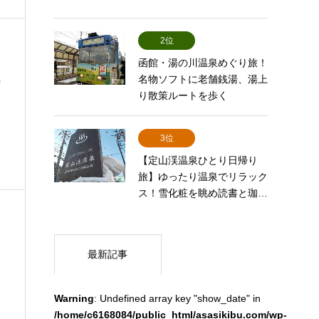
2位
函館・湯の川温泉めぐり旅！
名物ソフトに老舗銭湯、湯上
ー
り散策ルートを歩く
に
3位
【定山渓温泉ひとり日帰り
旅】ゆったり温泉でリラック
ス！雪化粧を眺め読書と珈…
最新記事
Warning
: Undefined array key "show_date" in
/home/c6168084/public_html/asasikibu.com/wp-