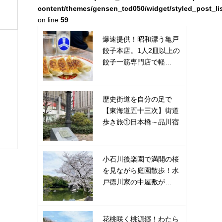
content/themes/gensen_tcd050/widget/styled_post_li
on line
59
爆速提供！昭和漂う亀戸
餃子本店。1人2皿以上の
餃子一筋専門店で軽…
歴史街道を自分の足で
さ
【東海道五十三次】街道
歩き旅①日本橋～品川宿
小石川後楽園で満開の桜
を見ながら庭園散歩！水
戸徳川家の中屋敷が…
甲
花桃咲く桃源郷！わたら