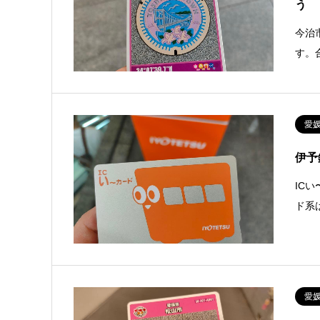
う
今治
す。
愛
伊予
IC
ド系
愛