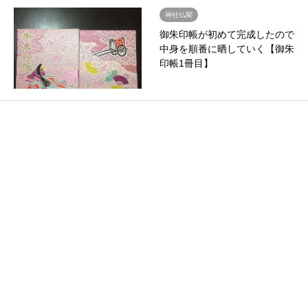
神社仏閣
御朱印帳が初めて完成したので
中身を順番に晒していく【御朱
印帳1冊目】
東京都
限定御朱印
雑司ヶ谷御朱印巡り！高田氷川
神社で月替わり限定御朱印！鬼
子母神堂のイチョウが…
東京都
七福神巡り
【御朱印とご神体】新宿山ノ手
七福神の授与品の紹介をする
【2017年七福神】