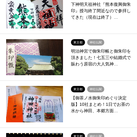
下神明天祖神社『熊本復興御朱
印』授与終了間近なので参拝し
てきた（現在は終了）…
東京都
神社仏閣
明治神宮で御朱印帳と御朱印を
頂きました！七五三や結婚式で
賑わう原宿の大人気神…
東京都
神社仏閣
【御茶ノ水御朱印めぐり決定
版】10社まとめ！1日でお茶の
水から神田、本郷方面…
東京都
神社仏閣