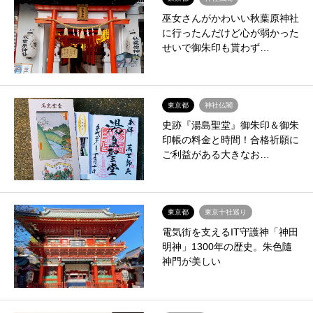
巫女さんがかわいい秋葉原神社
に行ったんだけど心が弱かった
せいで御朱印も貰わず…
東京都
神社仏閣
史跡『湯島聖堂』御朱印＆御朱
印帳の料金と時間！合格祈願に
ご利益がある大きなお…
東京都
東京十社巡り
電気街を支えるIT守護神「神田
明神」1300年の歴史。朱色隨
神門が美しい