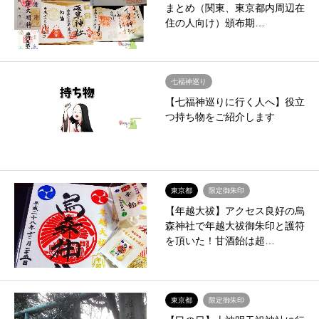
まとめ（関東、東京都内周辺在
住の人向け）頒布期…
七福神巡り
【七福神巡りに行く人へ】役立
つ持ち物をご紹介します
東京都
限定御朱印
【年越大祓】アクセス良好の烏
森神社で年越大祓御朱印と護符
を頂いた！甘酒飴は超…
東京都
限定御朱印