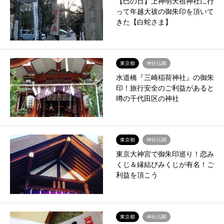
【巳の日】上神明天祖神社に行
って年越大祓の御朱印を頂いて
きた【白蛇さま】
東京都
神社仏閣
水道橋『三崎稲荷神社』の御朱
印！旅行安全のご利益があると
噂の千代田区の神社
東京都
神社仏閣
東京大神宮で御朱印巡り！恋み
くじ＆縁結びみくじが有名！ご
利益を頂こう
東京都
神社仏閣