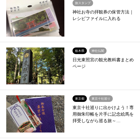
旅スタンプ
神社お寺の拝観券の保管方法｜
レシピファイルに入れる
栃木県
神社仏閣
日光東照宮の観光教科書まとめ
ページ
東京都
東京十社巡り
東京十社巡りに出かけよう！専
用御朱印帳を片手に記念絵馬を
拝受しながら巡る旅～…