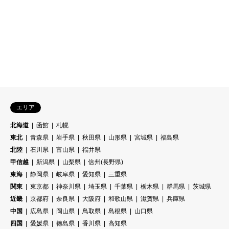
24m！御朱印と御朱印帳｜白虎
楼と蒼龍楼が美しい！…


エリア
北海道
函館
札幌
東北
青森県
岩手県
秋田県
山形県
宮城県
福島県
北陸
石川県
富山県
福井県
甲信越
新潟県
山梨県
信州(長野県)
東海
静岡県
岐阜県
愛知県
三重県
関東
東京都
神奈川県
埼玉県
千葉県
栃木県
群馬県
茨城県
近畿
京都府
奈良県
大阪府
和歌山県
滋賀県
兵庫県
中国
広島県
岡山県
鳥取県
島根県
山口県
四国
愛媛県
徳島県
香川県
高知県